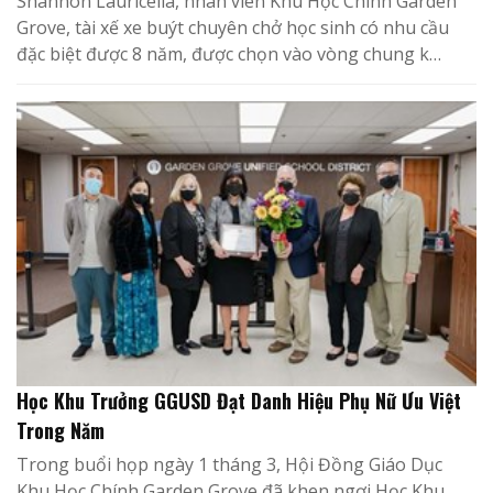
Shannon Lauricella, nhân viên Khu Học Chính Garden
Grove, tài xế xe buýt chuyên chở học sinh có nhu cầu
đặc biệt được 8 năm, được chọn vào vòng chung k…
Học Khu Trưởng GGUSD Đạt Danh Hiệu Phụ Nữ Ưu Việt
Trong Năm
Trong buổi họp ngày 1 tháng 3, Hội Đồng Giáo Dục
Khu Học Chính Garden Grove đã khen ngợi Học Khu