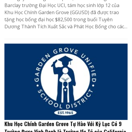
Barclay trường Đại Học UCI, tám học sinh lớp 12 của
Khu Học Chính Garden Grove (GGUSD) đã được trao
tặng học bổng đại học $82,500 trong buổi Tuyên
Dương Thành Tích Xuất Sắc và Phát Học Bổng cho các…
Khu Học Chính Garden Grove Tự Hào Với Kỷ Lục Có 9
Trường Được Vinh Danh là Trường Ưu Tú của California