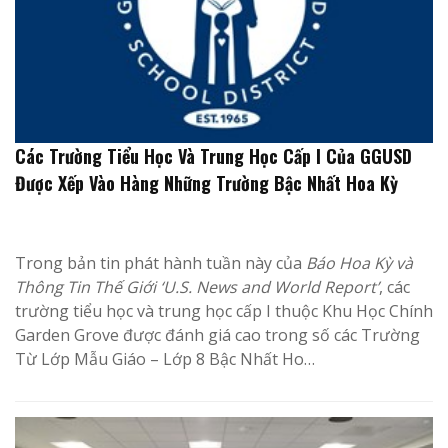
Các Trường Tiểu Học Và Trung Học Cấp I Của GGUSD
Được Xếp Vào Hàng Những Trường Bậc Nhất Hoa Kỳ
Trong bản tin phát hành tuần này của
Báo Hoa Kỳ và
Thông Tin Thế Giới ‘U.S. News and World Report’
, các
trường tiểu học và trung học cấp I thuộc Khu Học Chính
Garden Grove được đánh giá cao trong số các Trường
Từ Lớp Mẫu Giáo – Lớp 8 Bậc Nhất Ho…