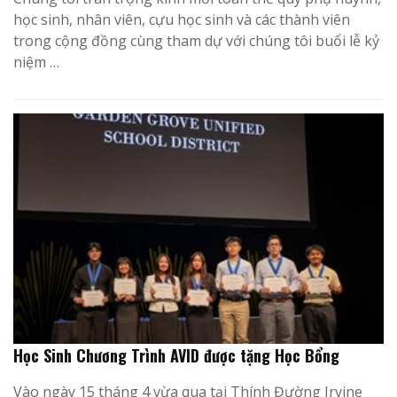
học sinh, nhân viên, cựu học sinh và các thành viên
trong cộng đồng cùng tham dự với chúng tôi buổi lễ kỷ
niệm …
Học Sinh Chương Trình AVID được tặng Học Bổng
Vào ngày 15 tháng 4 vừa qua tại Thính Đường Irvine