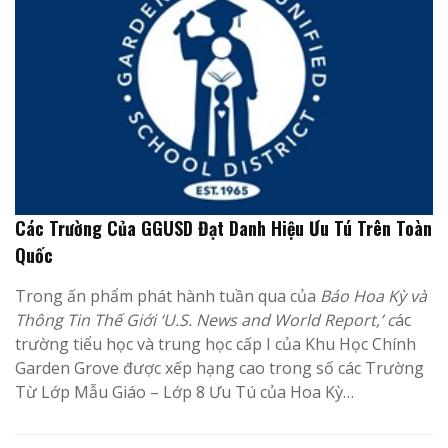
Các Trường Của GGUSD Đạt Danh Hiệu Ưu Tú Trên Toàn
Quốc
Trong ấn phẩm phát hành tuần qua của
Báo Hoa Kỳ và
Thông Tin Thế Giới ‘U.S. News and World Report,’ c
ác
trường tiểu học và trung học cấp I của Khu Học Chính
Garden Grove được
xếp hạng cao trong số các Trường
Từ Lớp Mẫu Giáo – Lớp 8 Ưu Tú của Hoa Kỳ…