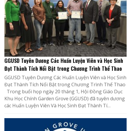
GGUSD Tuyên Dương Các Huấn Luyện Viên và Học Sinh
Đạt Thành Tích Nổi Bật trong Chương Trình Thể Thao
GGUSD Tuyên Dương Các Huấn Luyện Viên và Học Sinh
Đạt Thành Tích Nổi Bật trong Chương Trình Thể Thao
Trong buổi họp ngày 20 tháng 1, Hội Đồng Giáo Dục
Khu Học Chính Garden Grove (GGUSD) đã tuyên dương
các Huấn Luyện Viên Và Học Sinh Đạt Thành Tí…