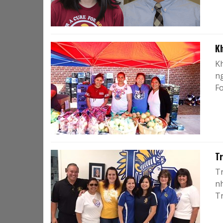
K
K
ng
F
Tr
T
nh
T