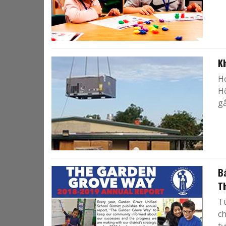
K
H
Hộ
gắ
B
T
T
ch