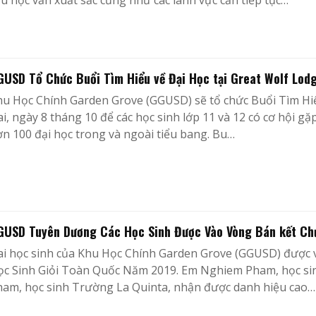
u học vấn xuất sắc cũng như các lãnh vực cần tiếp tục…
GUSD Tổ Chức Buổi Tìm Hiểu về Đại Học tại Great Wolf Lod
hu Học Chính Garden Grove (GGUSD) sẽ tổ chức Buổi Tìm H
i, ngày 8 tháng 10 để các học sinh lớp 11 và 12 có cơ hội g
n 100 đại học trong và ngoài tiểu bang. Bu…
GUSD Tuyên Dương Các Học Sinh Được Vào Vòng Bán kết Chư
ai học sinh của Khu Học Chính Garden Grove (GGUSD) được
ọc Sinh Giỏi Toàn Quốc Năm 2019. Em Nghiem Pham, học sin
ham, học sinh Trường La Quinta, nhận được danh hiệu cao…