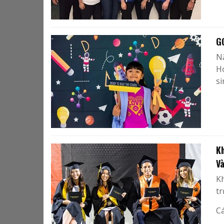
G
Nă
Họ
si
K
V
Kh
tr
Cá