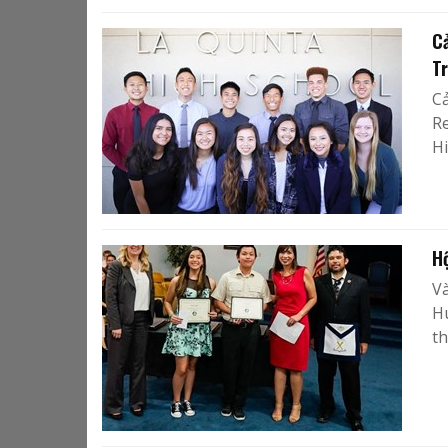
C
T
Cả
R
Hi
H
Và
H
t