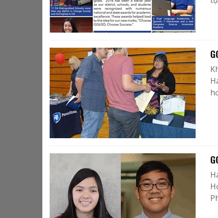
tự
G
K
Ha
hơ
G
H
H
P