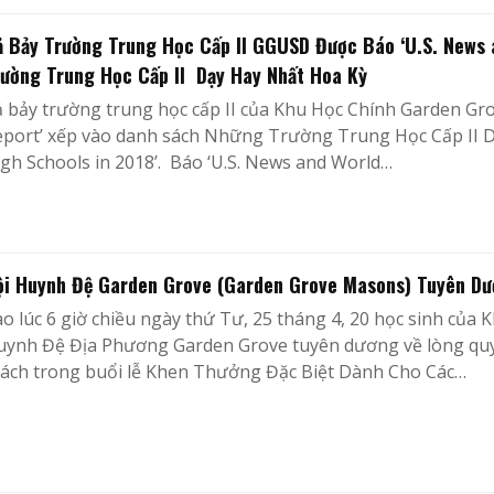
ả Bảy Trường Trung Học Cấp II GGUSD Được Báo ‘U.S. News 
rường Trung Học Cấp II Dạy Hay Nhất Hoa Kỳ
 bảy trường trung học cấp II của Khu Học Chính Garden Gr
eport’ xếp vào danh sách Những Trường Trung Học Cấp II D
gh Schools in 2018’. Báo ‘U.S. News and World…
ội Huynh Đệ Garden Grove (Garden Grove Masons) Tuyên D
o lúc 6 giờ chiều ngày thứ Tư, 25 tháng 4, 20 học sinh củ
uynh Đệ Địa Phương Garden Grove tuyên dương về lòng quy
hách trong buổi lễ Khen Thưởng Đặc Biệt Dành Cho Các…