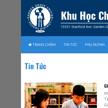
Khu Học Ch
10331 Stanford Ave. Garden 
TRANG CHÍNH
TIN TỨC
PHỤ HUYNH
Tin Tức
G
K
T
Gi