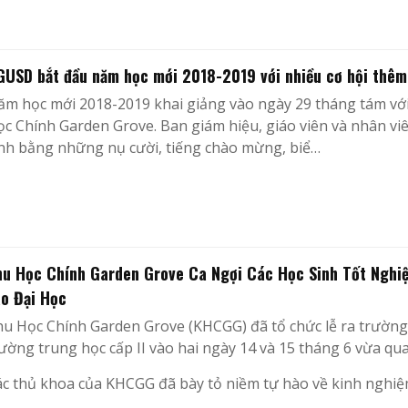
GUSD bắt đầu năm học mới 2018-2019 với nhiều cơ hội thêm
m học mới 2018-2019 khai giảng vào ngày 29 tháng tám với 
c Chính Garden Grove. Ban giám hiệu, giáo viên và nhân vi
nh bằng những nụ cười, tiếng chào mừng, biể…
hu Học Chính Garden Grove Ca Ngợi Các Học Sinh Tốt Ngh
ào Đại Học
u Học Chính Garden Grove (KHCGG) đã tổ chức lễ ra trường 
ường trung học cấp II vào hai ngày 14 và 15 tháng 6 vừa qua
c thủ khoa của KHCGG đã bày tỏ niềm tự hào về kinh nghiệ