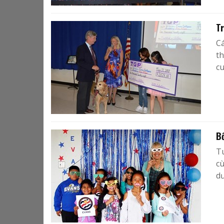
Tr
Cá
th
cu
B
T
cù
dư