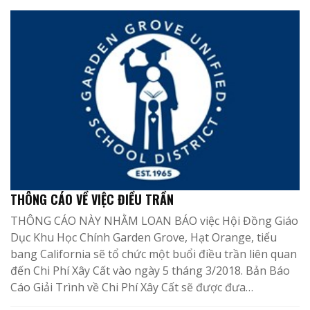
THÔNG CÁO VỀ VIỆC ĐIỀU TRẦN
THÔNG CÁO NÀY NHẰM LOAN BÁO việc Hội Đồng Giáo
Dục Khu Học Chính Garden Grove, Hạt Orange, tiểu
bang California sẽ tổ chức một buổi điều trần liên quan
đến Chi Phí Xây Cất vào ngày 5 tháng 3/2018. Bản Báo
Cáo Giải Trình về Chi Phí Xây Cất sẽ được đưa…