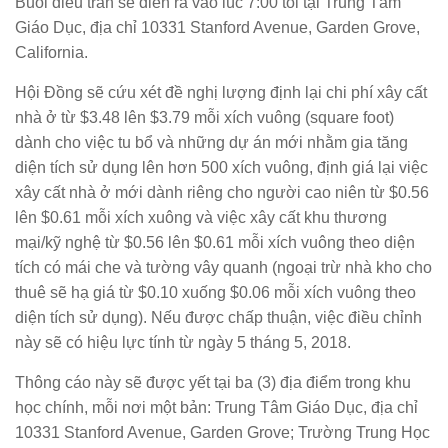
Buổi điều trần sẽ diễn ra vào lúc 7:00 tối tại Trung Tâm
Giáo Dục, địa chỉ 10331 Stanford Avenue, Garden Grove,
California.
Hội Đồng sẽ cứu xét đề nghị lượng định lại chi phí xây cất
nhà ở từ $3.48 lên $3.79 mỗi xích vuông (square foot)
dành cho việc tu bổ và những dự án mới nhằm gia tăng
diện tích sử dụng lên hơn 500 xích vuông, định giá lại việc
xây cất nhà ở mới dành riêng cho người cao niên từ $0.56
lên $0.61 mỗi xích xuông và việc xây cất khu thương
mại/kỹ nghệ từ $0.56 lên $0.61 mỗi xích vuông theo diện
tích có mái che và tường vây quanh (ngoại trừ nhà kho cho
thuê sẽ hạ giá từ $0.10 xuống $0.06 mỗi xích vuông theo
diện tích sử dụng). Nếu được chấp thuận, việc điều chỉnh
này sẽ có hiệu lực tính từ ngày 5 tháng 5, 2018.
Thông cáo này sẽ được yết tại ba (3) địa điểm trong khu
học chính, mỗi nơi một bản: Trung Tâm Giáo Dục, địa chỉ
10331 Stanford Avenue, Garden Grove; Trường Trung Học