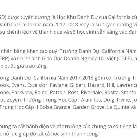
D) được tuyên dương là Học Khu Danh Dự của California cù
anh Dự California năm 2017-2018. Đây là sự tuyên dương v
sự chênh lệch về thành quả và số học sinh sẵn sàng vào đại
n nhận bằng khen cao quý ‘Trường Danh Dự California Năm
P) và Chiến dịch Giáo Dục Doanh Nghiệp Ưu Việt (CBEE), m
p quốc gia trao tặng.
ờng Danh Dự California Năm 2017-2018 gồm có Trường Ti
ook, Evans, Excelsior, Faylane, Gilbert, Hazard, Hill, Lawrenc
e, Parkview, Paine, Patton, Post, Riverdale, Rosita, Stanfo
ọc Zeyen; Trường Trung Học Cấp I Alamitos, Doig, Irvine, J
Trung Học Cấp II Bolsa Grande, Garden Grove, La Quinta và
húng ta rất hãnh diện về các trường của chúng ta có tiếng là
 nỗ lực giúp đỡ tất cả học sinh thành công”.