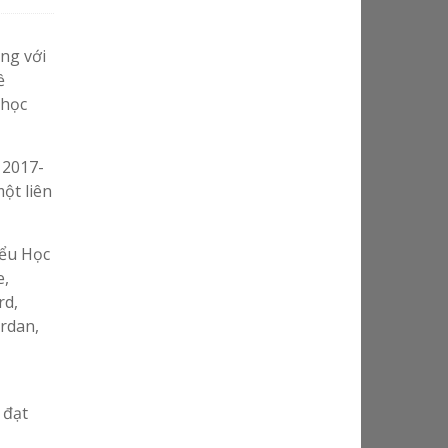
ng với
ề
 học
 2017-
ột liên
ểu Học
e,
rd,
ordan,
 đạt