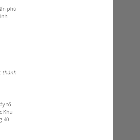
vấn phù
minh
c thành
ây tổ
c Khu
g 40