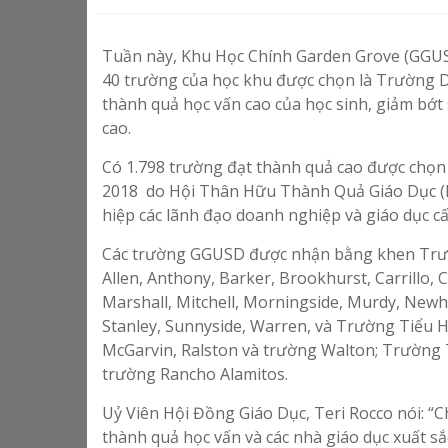
Tuần này, Khu Học Chính Garden Grove (GGUS
40 trường của học khu được chọn là Trường D
thành quả học vấn cao của học sinh, giảm bớt 
cao.
Có 1.798 trường đạt thành quả cao được chọ
2018 do Hội Thân Hữu Thành Quả Giáo Dục (ER
hiệp các lãnh đạo doanh nghiệp và giáo dục cấ
Các trường GGUSD được nhận bằng khen Trư
Allen, Anthony, Barker, Brookhurst, Carrillo, C
Marshall, Mitchell, Morningside, Murdy, Newhop
Stanley, Sunnyside, Warren, và Trường Tiểu H
McGarvin, Ralston và trường Walton; Trường 
trường Rancho Alamitos.
Uỷ Viên Hội Đồng Giáo Dục, Teri Rocco nói: “C
thành quả học vấn và các nhà giáo dục xuất sắc