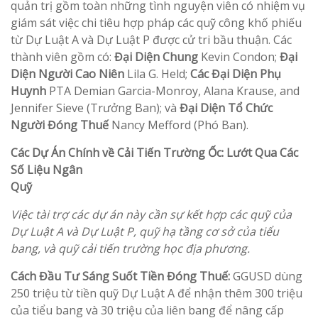
quản trị gồm toàn những tình nguyện viên có nhiệm vụ
giám sát việc chi tiêu hợp pháp các quỹ công khố phiếu
từ Dự Luật A và Dự Luật P được cử tri bầu thuận. Các
thành viên gồm có:
Đại Diện Chung
Kevin Condon;
Đại
Diện Người Cao Niên
Lila G. Held;
Các Đại Diện Phụ
Huynh
PTA Demian Garcia-Monroy, Alana Krause, and
Jennifer Sieve (Trưởng Ban); và
Đại Diện Tổ Chức
Người Đóng Thuế
Nancy Mefford (Phó Ban).
Các Dự Án Chính về Cải Tiến Trường Ốc: Lướt Qua Các
Số Liệu Ngân
Qu
Việc tài trợ các dự án này cần sự kết hợp các quỹ của
Dự Luật A và Dự Luật P, quỹ hạ tầng cơ sở của tiểu
bang, và quỹ cải tiến trường học địa phương.
Cách Đầu Tư Sáng Suốt Tiền Đóng Thuế:
GGUSD dùng
250 triệu từ tiền quỹ Dự Luật A để nhận thêm 300 triệu
của tiểu bang và 30 triệu của liên bang để nâng cấp