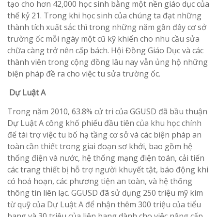
tạo cho hơn 42,000 học sinh bằng một nền giáo dục của
thế kỷ 21. Trong khi học sinh của chúng ta đạt những
thành tích xuất sắc thì trong những năm gần đây cơ sở
trường ốc mỗi ngày một cũ kỹ khiến cho nhu cầu sửa
chữa càng trở nên cấp bách. Hội Đồng Giáo Dục và các
thành viên trong cộng đồng lâu nay vẫn ủng hộ những
biện pháp đề ra cho việc tu sửa trường ốc.
Dự Luật A
Trong năm 2010, 63.8% cử tri của GGUSD đã bầu thuận
Dự Luật A công khố phiếu đầu tiên của khu học chính
để tài trợ việc tu bổ hạ tầng cơ sở và các biện pháp an
toàn cần thiết trong giai đoạn sơ khởi, bao gồm hệ
thống điện và nước, hệ thống mạng điện toán, cải tiến
các trang thiết bị hỗ trợ người khuyết tật, báo động khi
có hoả hoạn, các phương tiện an toàn, và hệ thống
thông tin liên lạc. GGUSD đã sử dụng 250 triệu mỹ kim
từ quỹ của Dự Luật A để nhận thêm 300 triệu của tiểu
bang và 30 triệu của liên bang dành cho việc nâng cấp