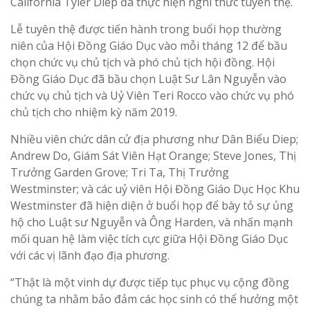
California Tyler Diep đã thực hiện nghi thức tuyên thệ.
Lễ tuyên thệ được tiến hành trong buổi họp thường
niên của Hội Đồng Giáo Dục vào mỗi tháng 12 để bầu
chọn chức vụ chủ tịch và phó chủ tịch hội đồng. Hội
Đồng Giáo Dục đã bầu chọn Luật Sư Lân Nguyễn vào
chức vụ chủ tịch và Uỷ Viên Teri Rocco vào chức vụ phó
chủ tịch cho nhiệm kỳ năm 2019.
Nhiều viên chức dân cử địa phương như Dân Biểu Diep;
Andrew Do, Giám Sát Viên Hạt Orange; Steve Jones, Thị
Trưởng Garden Grove; Tri Ta, Thị Trưởng
Westminster; và các uỷ viên Hội Đồng Giáo Dục Học Khu
Westminster đã hiện diện ở buổi họp để bày tỏ sự ủng
hộ cho Luật sư Nguyễn và Ông Harden, và nhấn mạnh
mối quan hệ làm việc tích cực giữa Hội Đồng Giáo Dục
với các vị lãnh đạo địa phương.
“Thật là một vinh dự được tiếp tục phục vụ cộng đồng
chúng ta nhằm bảo đảm các học sinh có thể hưởng một